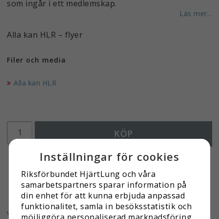
som ingår i ett medlemskap.
Läs mer...
Alla kan HLR – flyer
Filer och media
Alla kan HLR
KÖP
Inställningar för cookies
Riksförbundet HjärtLung och våra
samarbets­partners sparar information på
din enhet för att kunna erbjuda anpassad
funktionalitet, samla in besöks­statistik och
\* Redigera dessa rader under Innehåll > Artikelsida
möjliggöra personaliserad marknads­föring.